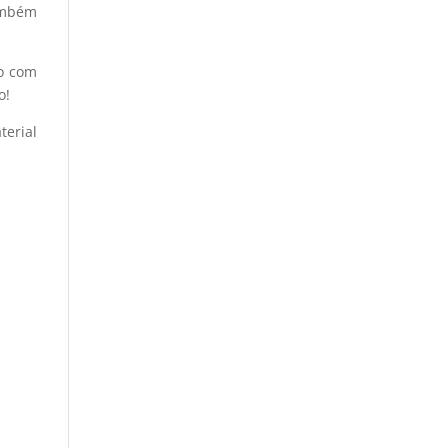
também
do com
o!
terial