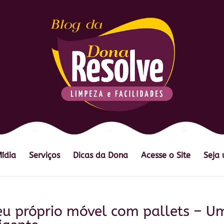
Mídia
Serviços
Dicas da Dona
Acesse o Site
Seja
eu próprio móvel com pallets – U