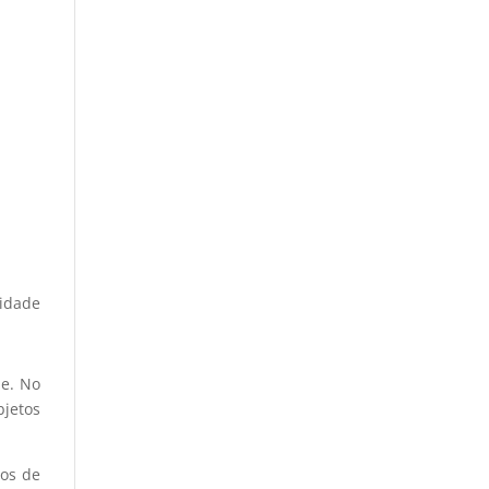
lidade
de. No
bjetos
los de