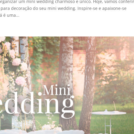
organizar um mini wedding charmoso e único. Hoje, vamos conferi
 para decoração do seu mini wedding. Inspire-se e apaixone-se
á é uma...